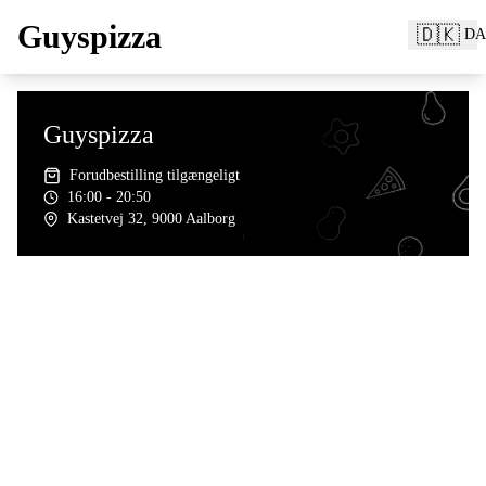
Guyspizza
🇩🇰
DA
Guyspizza
Forudbestilling tilgængeligt
16:00 - 20:50
Kastetvej 32, 9000 Aalborg